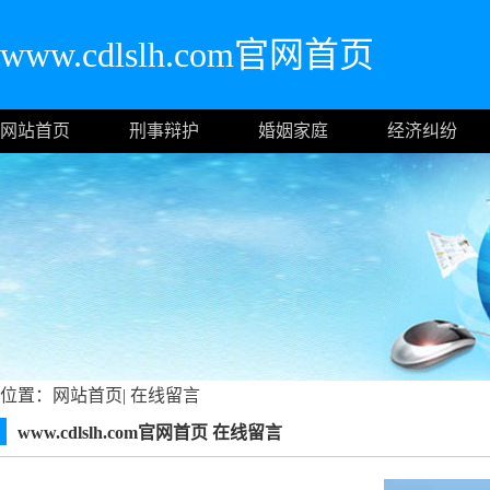
www.cdlslh.com官网首页
网站首页
刑事辩护
婚姻家庭
经济纠纷
位置：
网站首页
|
在线留言
www.cdlslh.com官网首页 在线留言